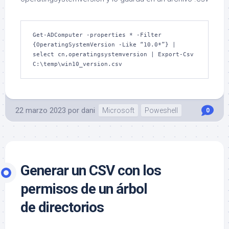
Get-ADComputer -properties * -Filter 
{OperatingSystemVersion -Like “10.0*”} | 
select cn,operatingsystemversion | Export-Csv 
C:\temp\win10_version.csv
22 marzo 2023
por
dani
Microsoft
Poweshell
0
Generar un CSV con los
permisos de un árbol
de directorios