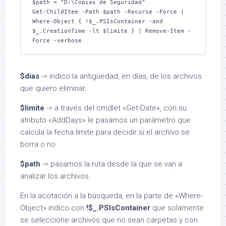
$path = "D:\Copias de Seguridad" 

Get-ChildItem -Path $path -Recurse -Force | 
Where-Object { !$_.PSIsContainer -and 
$_.CreationTime -lt $limite } | Remove-Item -
Force -verbose 
$dias
-> indico la antigüedad, en días, de los archivos
que quiero eliminar.
$limite
-> a través del cmdlet «Get-Date», con su
atributo «AddDays» le pasamos un parámetro que
calcula la fecha límite para decidir si el archivo se
borra o no.
$path
-> pasamos la ruta desde la que se van a
analizar los archivos
En la acotación a la búsqueda, en la parte de «Where-
Object» indico con
!$_.PSIsContainer
que solamente
se seleccione archivos que no sean carpetas y con