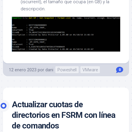
(iscurrent), el tamaño que ocupa (en GB) y la
descripción.
12 enero 2023
por
dani
Poweshell
VMware
0
Actualizar cuotas de
directorios en FSRM con línea
de comandos