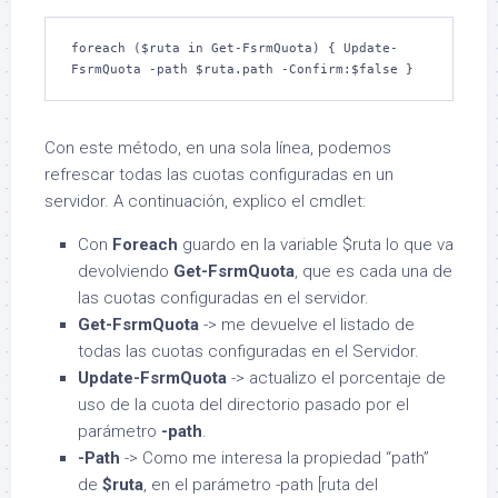
foreach ($ruta in Get-FsrmQuota) { Update-
FsrmQuota -path $ruta.path -Confirm:$false }
Con este método, en una sola línea, podemos
refrescar todas las cuotas configuradas en un
servidor. A continuación, explico el cmdlet:
Con
Foreach
guardo en la variable $ruta lo que va
devolviendo
Get-FsrmQuota
, que es cada una de
las cuotas configuradas en el servidor.
Get-FsrmQuota
-> me devuelve el listado de
todas las cuotas configuradas en el Servidor.
Update-FsrmQuota
-> actualizo el porcentaje de
uso de la cuota del directorio pasado por el
parámetro
-path
.
-Path
-> Como me interesa la propiedad “path”
de
$ruta
, en el parámetro -path [ruta del