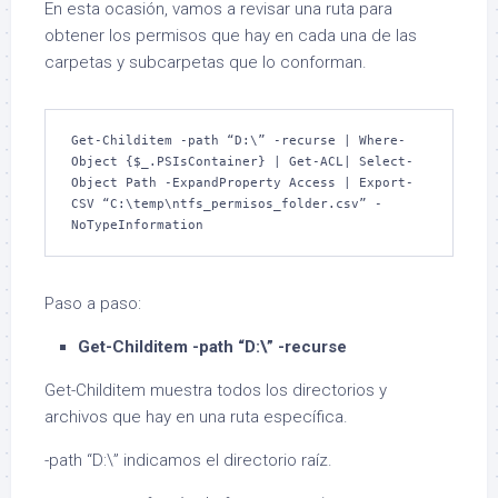
En esta ocasión, vamos a revisar una ruta para
obtener los permisos que hay en cada una de las
carpetas y subcarpetas que lo conforman.
Get-Childitem -path “D:\” -recurse | Where-
Object {$_.PSIsContainer} | Get-ACL| Select-
Object Path -ExpandProperty Access | Export-
CSV “C:\temp\ntfs_permisos_folder.csv” -
NoTypeInformation
Paso a paso:
Get-Childitem -path “D:\” -recurse
Get-Childitem muestra todos los directorios y
archivos que hay en una ruta específica.
-path “D:\” indicamos el directorio raíz.